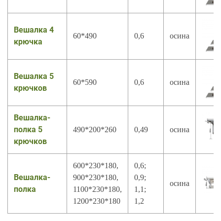
Вешалка 4
60*490
0,6
осина
крючка
Вешалка 5
60*590
0,6
осина
крючков
Вешалка-
полка 5
490*200*260
0,49
осина
крючков
600*230*180,
0,6;
Вешалка-
900*230*180,
0,9;
осина
полка
1100*230*180,
1,1;
1200*230*180
1,2