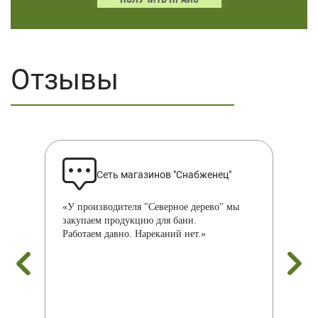
Отзывы
Сеть магазинов "Снабженец"
«У производителя "Северное дерево" мы
«С
али
закупаем продукцию для бани.
де
Работаем давно. Нареканий нет.»
нр
на