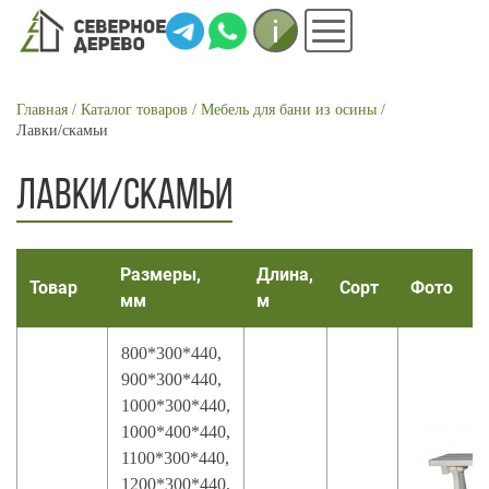
Инфо
Меню
СТРОКА
Главная
Каталог товаров
Мебель для бани из осины
Лавки/cкамьи
НАВИГАЦИИ
ЛАВКИ/CКАМЬИ
Размеры,
Длина,
Товар
Сорт
Фото
мм
м
800*300*440,
900*300*440,
1000*300*440,
1000*400*440,
1100*300*440,
1200*300*440,