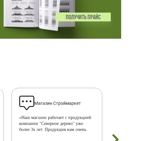
ПОЛУЧИТЬ ПРАЙС
Магазин Строймаркет
Рын
«Наш магазин работает с продукцией
«Мгновенное
компании "Северное дерево" уже
и грамотная
более 3х лет. Продукция нам очень
Сделали все
нравится. Всем советуем.»
качественно