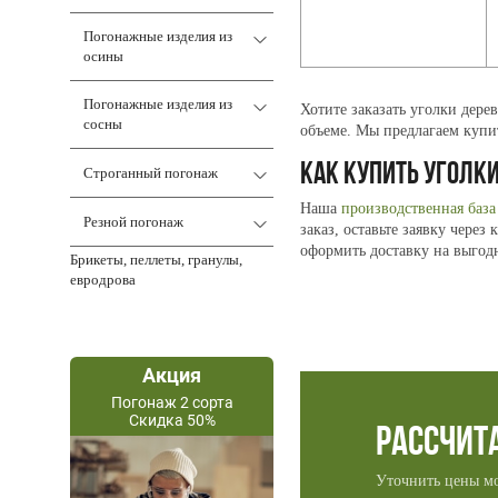
Погонажные изделия из
осины
Погонажные изделия из
Хотите заказать
уголки дере
сосны
объеме. Мы предлагаем
купи
КАК
КУПИТЬ УГОЛКИ
Строганный погонаж
Наша
производственная база
Резной погонаж
заказ, оставьте заявку чере
оформить доставку на выгод
Брикеты, пеллеты, гранулы,
евродрова
Акция
Погонаж 2 сорта
Скидка 50%
Рассчит
Уточнить цены м