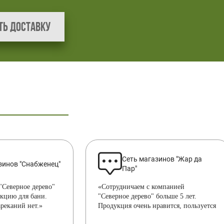
ть доставку
Сеть магазинов "Жар да
зинов "Снабженец"
Пар"
"Северное дерево"
«Сотрудничаем с компанией
укцию для бани.
"Северное дерево" больше 5 лет.
ареканий нет.»
Продукция очень нравится, пользуется
спросом. По качеству нареканий нет.»