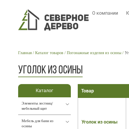
О компании
К
MAIN
NAVIGATION
СТРОКА
Главная
Каталог товаров
Погонажные изделия из осины
Уг
НАВИГАЦИИ
УГОЛОК ИЗ ОСИНЫ
Каталог
Товар
Элементы лестниц/
мебельный щит
Мебель для бани из
Уголок из осины
осины