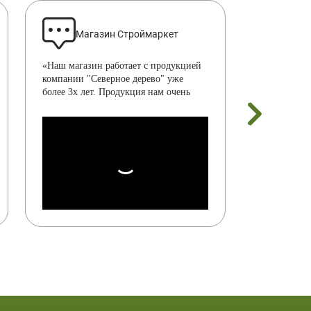
Магазин Строймаркет
Рын
«Наш магазин работает с продукцией
«Мгновенное
компании "Северное дерево" уже
и грамотная
более 3х лет. Продукция нам очень
Сделали все
нравится. Всем советуем.»
качественно