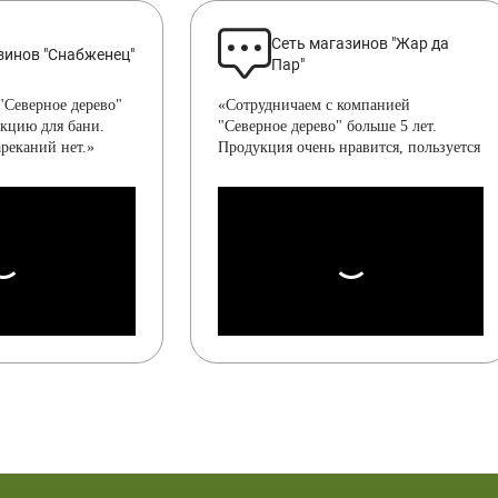
Сеть магазинов "Жар да
зинов "Снабженец"
Пар"
"Северное дерево"
«Сотрудничаем с компанией
укцию для бани.
"Северное дерево" больше 5 лет.
ареканий нет.»
Продукция очень нравится, пользуется
спросом. По качеству нареканий нет.»