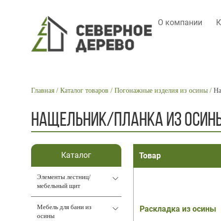
О компании
К
MAIN
NAVIGATION
СТРОКА
Главная
Каталог товаров
Погонажные изделия из осины
На
НАВИГАЦИИ
НАЩЕЛЬНИК/ПЛАНКА ИЗ ОСИН
Каталог
Товар
Элементы лестниц/
мебельный щит
Мебель для бани из
Раскладка из осины
осины