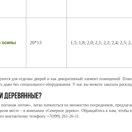
з осины
20*13
1,5; 1,8; 2,0; 2,1; 2,2; 2,4; 2,5; 2
уются для отделки дверей и как декоративный элемент помещений. Планк
ть даже без специального оборудования. У нас вы можете заказать раскл
КИ ДЕРЕВЯННЫЕ?
погонаж оптом», легко наткнуться на множество посредников, предлагаю
одном месте – в компании «Северное дерево». Обращайтесь к нам, чтобы
 по контактному телефону +7(999) 261-26-11.